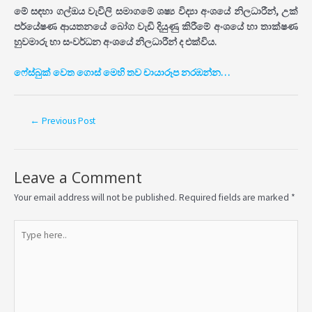
මේ සඳහා ගල්ඔය වැවිලි සමාගමේ ශෂ්‍ය විද්‍යා අංශයේ නිලධාරීන්, උක්
පර්යේෂණ ආයතනයේ බෝග වැඩි දියුණු කිරීමේ අංශයේ හා තාක්ෂණ
හුවමාරු හා සංවර්ධන අංශයේ නිලධාරීන් ද එක්විය.
ෆේස්බුක් වෙත ගොස් මෙහි තව චායාරූප නරඹන්න…
←
Previous Post
Leave a Comment
Your email address will not be published.
Required fields are marked
*
Type
here..