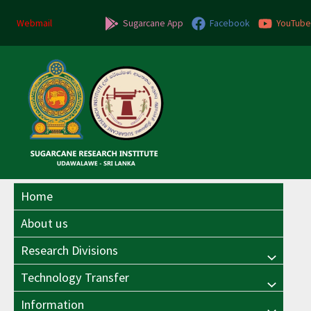
Skip
Post
to
navigation
Webmail
Sugarcane App
Facebook
YouTube
content
Home
About us
Research Divisions
Menu
Technology Transfer
Menu
Toggle
Information