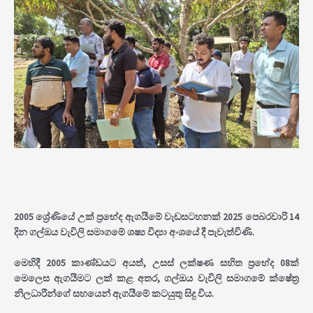
2005 ශ්‍රේණියේ උක් ප්‍රභේද ඇගයීමේ වැඩසටහනක් 2025 පෙබරවාරි 14
දින ගල්ඔය වැවිලි සමාගමේ ශෂ්‍ය විද්‍යා අංශයේ දී පැවැත්විණි.
මෙහිදී 2005 කාණ්ඩයට අයත්, උසස් ලක්ෂණ සහිත ප්‍රභේද 08ක්
මෙලෙස ඇගයීමට ලක් කළ අතර, ගල්ඔය වැවිලි සමාගමේ ක්ෂේත්‍ර
නිලධාරීන්ගේ සහයෙන් ඇගයීමේ කටයුතු සිදු විය.